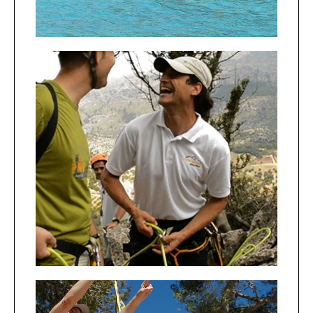
Senderismo Escalada
Disfruta de la naturaleza
montañosa de la isla: senderismo
relajado o valiente escalada.
¡De lo prístino a lo lujoso!
+INFO