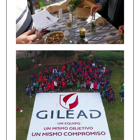
especialidades.
+INFO
Presentación de
productos
Mallorca es el escenario perfecto
para la presentación de productos:
paisajes impresionantes, estilo
mediterráneo y ambiente
exclusivo.
+INFO