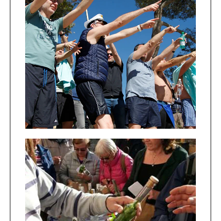
Fun-Rallyes
Mallorca, una isla llena de
secretos, enigmas y emocionantes
desafíos. Trabaja en equipo y
afronta el reto.
¡Lo difícil nunca ha sido tan
divertido!
+INFO
Gourmet
Un viaje inolvidable a través de los
aromas y sabores de la isla. Desde
tesoros culinarios ocultos hasta
delicias locales y auténticas