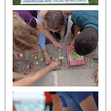
Coffee Break
Conferencias, reuniones o
seminarios. Fomenta la
creatividad, el espíritu de equipo y
la diversión. Mucho más que una
simple pausa para el café.
+INFO
Novedades