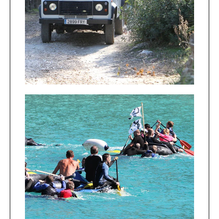
inolvidables planificadas con
profesionalidad y llevadas a cabo
con pasión.
+INFO
Agua · Playa
Mar cristalino y playas
impresionantes.
¡Nunca has experimentado
Mallorca tan intensamente!
+INFO